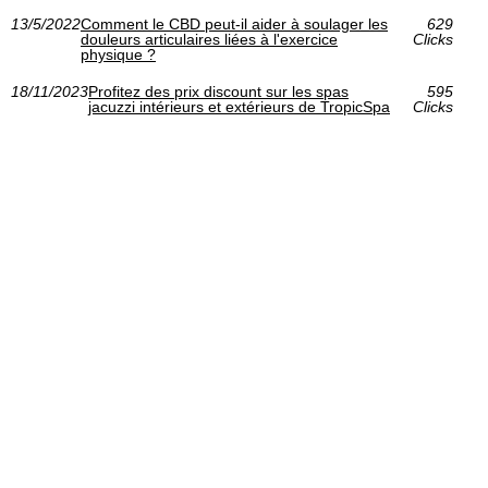
13/5/2022
Comment le CBD peut-il aider à soulager les
629
douleurs articulaires liées à l'exercice
Clicks
physique ?
18/11/2023
Profitez des prix discount sur les spas
595
jacuzzi intérieurs et extérieurs de TropicSpa
Clicks