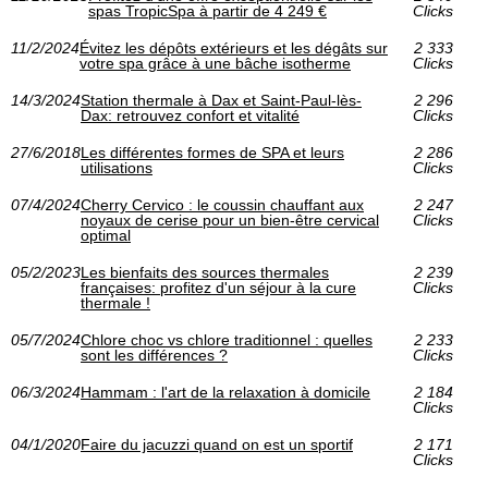
spas TropicSpa à partir de 4 249 €
Clicks
11/2/2024
Évitez les dépôts extérieurs et les dégâts sur
2 333
votre spa grâce à une bâche isotherme
Clicks
14/3/2024
Station thermale à Dax et Saint-Paul-lès-
2 296
Dax: retrouvez confort et vitalité
Clicks
27/6/2018
Les différentes formes de SPA et leurs
2 286
utilisations
Clicks
07/4/2024
Cherry Cervico : le coussin chauffant aux
2 247
noyaux de cerise pour un bien-être cervical
Clicks
optimal
05/2/2023
Les bienfaits des sources thermales
2 239
françaises: profitez d'un séjour à la cure
Clicks
thermale !
05/7/2024
Chlore choc vs chlore traditionnel : quelles
2 233
sont les différences ?
Clicks
06/3/2024
Hammam : l'art de la relaxation à domicile
2 184
Clicks
04/1/2020
Faire du jacuzzi quand on est un sportif
2 171
Clicks