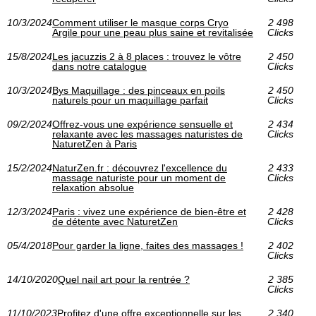
10/3/2024
Comment utiliser le masque corps Cryo
2 498
Argile pour une peau plus saine et revitalisée
Clicks
15/8/2024
Les jacuzzis 2 à 8 places : trouvez le vôtre
2 450
dans notre catalogue
Clicks
10/3/2024
Bys Maquillage : des pinceaux en poils
2 450
naturels pour un maquillage parfait
Clicks
09/2/2024
Offrez-vous une expérience sensuelle et
2 434
relaxante avec les massages naturistes de
Clicks
NaturetZen à Paris
15/2/2024
NaturZen.fr : découvrez l'excellence du
2 433
massage naturiste pour un moment de
Clicks
relaxation absolue
12/3/2024
Paris : vivez une expérience de bien-être et
2 428
de détente avec NaturetZen
Clicks
05/4/2018
Pour garder la ligne, faites des massages !
2 402
Clicks
14/10/2020
Quel nail art pour la rentrée ?
2 385
Clicks
11/10/2023
Profitez d'une offre exceptionnelle sur les
2 340