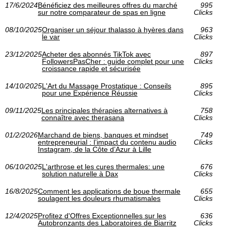
17/6/2024
Bénéficiez des meilleures offres du marché
995
sur notre comparateur de spas en ligne
Clicks
08/10/2025
Organiser un séjour thalasso à hyères dans
963
le var
Clicks
23/12/2025
Acheter des abonnés TikTok avec
897
FollowersPasCher : guide complet pour une
Clicks
croissance rapide et sécurisée
14/10/2025
L'Art du Massage Prostatique : Conseils
895
pour une Expérience Réussie
Clicks
09/11/2025
Les principales thérapies alternatives à
758
connaître avec therasana
Clicks
01/2/2026
Marchand de biens, banques et mindset
749
entrepreneurial : l’impact du contenu audio
Clicks
Instagram, de la Côte d’Azur à Lille
06/10/2025
L'arthrose et les cures thermales: une
676
solution naturelle à Dax
Clicks
16/8/2025
Comment les applications de boue thermale
655
soulagent les douleurs rhumatismales
Clicks
12/4/2025
Profitez d'Offres Exceptionnelles sur les
636
Autobronzants des Laboratoires de Biarritz
Clicks