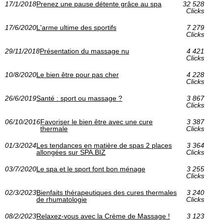
17/1/2018
Prenez une pause détente grâce au spa
32 528
Clicks
17/6/2020
L'arme ultime des sportifs
7 279
Clicks
29/11/2018
Présentation du massage nu
4 421
Clicks
10/8/2020
Le bien être pour pas cher
4 228
Clicks
26/6/2019
Santé : sport ou massage ?
3 867
Clicks
06/10/2016
Favoriser le bien être avec une cure
3 387
thermale
Clicks
01/3/2024
Les tendances en matière de spas 2 places
3 364
allongées sur SPA.BIZ
Clicks
03/7/2020
Le spa et le sport font bon ménage
3 255
Clicks
02/3/2023
Bienfaits thérapeutiques des cures thermales
3 240
de rhumatologie
Clicks
08/2/2023
Relaxez-vous avec la Crème de Massage !
3 123