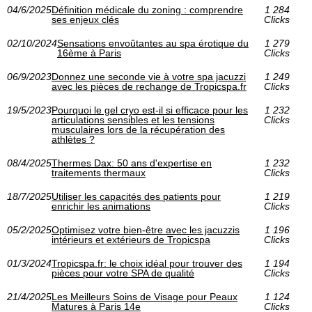
04/6/2025
Définition médicale du zoning : comprendre
1 284
ses enjeux clés
Clicks
02/10/2024
Sensations envoûtantes au spa érotique du
1 279
16ème à Paris
Clicks
06/9/2023
Donnez une seconde vie à votre spa jacuzzi
1 249
avec les pièces de rechange de Tropicspa.fr
Clicks
19/5/2023
Pourquoi le gel cryo est-il si efficace pour les
1 232
articulations sensibles et les tensions
Clicks
musculaires lors de la récupération des
athlètes ?
08/4/2025
Thermes Dax: 50 ans d'expertise en
1 232
traitements thermaux
Clicks
18/7/2025
Utiliser les capacités des patients pour
1 219
enrichir les animations
Clicks
05/2/2025
Optimisez votre bien-être avec les jacuzzis
1 196
intérieurs et extérieurs de Tropicspa
Clicks
01/3/2024
Tropicspa.fr: le choix idéal pour trouver des
1 194
pièces pour votre SPA de qualité
Clicks
21/4/2025
Les Meilleurs Soins de Visage pour Peaux
1 124
Matures à Paris 14e
Clicks