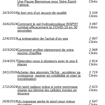
Une Pause Bienvenue pour Votre Esprit
Clicks
Fatigué.
16/3/2016
le bon prix d'un jacuzzi de qualité
3 104
Clicks
16/6/2024
Comment le gel hydroalcoolique INSPHY
3 087
combat efficacement la COVID-19 en 30
Clicks
secondes
12/6/2019
La préparation de l'achat d'un spa
2 997
Clicks
10/3/2024
Comment profiter pleinement de votre
2 968
piscine chauffée
Clicks
15/4/2017
Détendez-vous à plusieurs avec le spa 6
2 814
places
Clicks
18/1/2026
Acheter des abonnés TikTok : accélérer sa
2 719
croissance, gagner en crédibilité et viser la
Clicks
monétisation
17/2/2024
Un teint radieux grâce à notre gommage
2 623
visage qui élimine les cellules mortes en
Clicks
douceur
26/8/2018
Un massage après le sport pour mieux
2 547
récupérer
Clicks