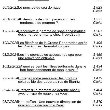
30/4/2021
Le principe du spa de nage
1 523
Clicks
20/10/2024
Extensions de cils : quelles sont les
1 522
tendances du moment ?
Clicks
19/2/2024
Découvrez la gamme de spas encastrables
1 501
design et performants chez TropicSpa.fr
Clicks
10/4/2025
Les Bienfaits de la Crème Réparatrice après
1 495
les Procédures Dermatologiques
Clicks
01/2/2024
Les indispensables accessoires spa pour
1 459
une relaxation optimale
Clicks
10/12/2022
A quoi servent les filtres perforants dans le
1 434
bon fonctionnement de mon jacuzzi ?
Clicks
27/9/2024
Protégez votre peau avec les produits
1 419
solaires bio des Laboratoires de Biarritz
Clicks
07/4/2024
Profitez d'un moment de détente absolu
1 404
avec un spa de nage chez vous
Clicks
03/2/2025
NaturetZen : Une nouvelle dimension de
1 370
relaxation à découvrir à Paris
Clicks