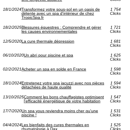
18/1/2024
Transformez votre sous-sol en un oasis de
1 754
détente avec un spa d'intérieur de chez
Clicks
TropicSpa.fr
18/2/2025
Blessures équestres : Comprendre et gérer
1 721
les causes environnementales
Clicks
12/5/2020
La cure thermale dépression
1 681
Clicks
06/10/2020
Un abri pour piscine et spa
1 625
Clicks
02/2/2021
Acheter un spa en solde en France
1 598
Clicks
18/1/2024
Entretenez votre spa jacuzzi avec nos pièces
1 594
détachées de haute qualité
Clicks
13/10/2025
Comment les bons chauffagistes optimisent
1 547
l'efficacité énergétique de votre habitation
Clicks
17/7/2020
Un spa vous reviendra moins cher qu'une
1 531
piscine !
Clicks
04/4/2024
Les bienfaits des cures thermales en
1 525
rhumatologie à Dax
Clicks