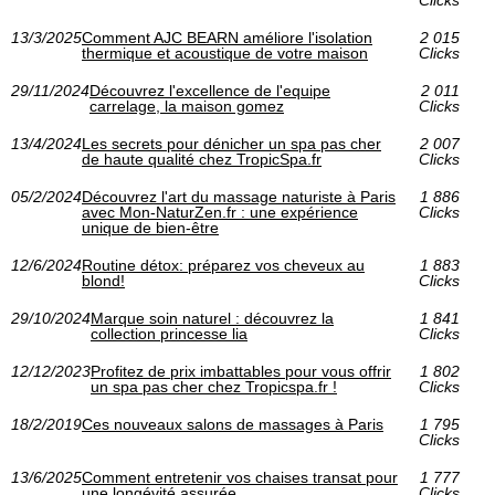
Clicks
13/3/2025
Comment AJC BEARN améliore l'isolation
2 015
thermique et acoustique de votre maison
Clicks
29/11/2024
Découvrez l'excellence de l'equipe
2 011
carrelage, la maison gomez
Clicks
13/4/2024
Les secrets pour dénicher un spa pas cher
2 007
de haute qualité chez TropicSpa.fr
Clicks
05/2/2024
Découvrez l'art du massage naturiste à Paris
1 886
avec Mon-NaturZen.fr : une expérience
Clicks
unique de bien-être
12/6/2024
Routine détox: préparez vos cheveux au
1 883
blond!
Clicks
29/10/2024
Marque soin naturel : découvrez la
1 841
collection princesse lia
Clicks
12/12/2023
Profitez de prix imbattables pour vous offrir
1 802
un spa pas cher chez Tropicspa.fr !
Clicks
18/2/2019
Ces nouveaux salons de massages à Paris
1 795
Clicks
13/6/2025
Comment entretenir vos chaises transat pour
1 777
une longévité assurée
Clicks