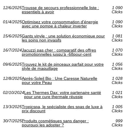
12/6/2025
Trousse de secours professionnelle liste :
1 090
essentiels à avoir
Clicks
01/4/2025
Optimisez votre consommation d'énergie
1 090
avec une pompe à chaleur inverter
Clicks
15/6/2025
Gants vinyle : une solution économique pour
1 081
les soins non invasifs
Clicks
16/7/2024
Jacuzzi pas cher : comparatif des offres
1 070
promotionnelles jusqu'à -68pour-cent
Clicks
09/6/2025
Trouvez le kit de pinceaux parfait pour votre
1 056
style de maquillage
Clicks
12/8/2025
Après-Soleil Bio : Une Caresse Naturelle
1 028
pour votre Peau
Clicks
02/10/2024
Les Thermes Dax: votre partenaire santé
1 021
pour une cure thermale réussie
Clicks
13/3/2025
Tropicspa, le spécialiste des spas de luxe à
1 005
prix discount
Clicks
30/7/2025
Produits cosmétiques sans danger :
999
pourquoi les adopter ?
Clicks