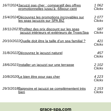
16/7/2024
Jacuzzi pas cher : comparatif des offres
1 062
promotionnelles jusqu'à -68pour-cent
Clicks
15/4/2024
Découvrez les promotions incroyables sur
2 077
les spas jacuzzis sur SPA.BIZ
Clicks
18/11/2023
Profitez des prix discount sur les spas
587
jacuzzi intérieurs et extérieurs de TropicSpa
Clicks
20/10/2022
Quelle doit être la taille d'un spa familial ?
421
Clicks
31/8/2022
Découvrez le jacuzzi naturel
457
Clicks
18/6/2021
Installer un jacuzzi sur une terrasse
2 102
Clicks
10/8/2020
Le bien être pour pas cher
4 223
Clicks
29/3/2018
Baignoire et jacuzzi se complèmentent très
2 153
bien
Clicks
grace-spa.com