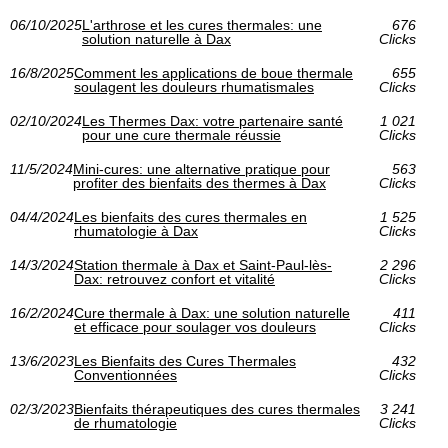
06/10/2025
L'arthrose et les cures thermales: une
676
solution naturelle à Dax
Clicks
16/8/2025
Comment les applications de boue thermale
655
soulagent les douleurs rhumatismales
Clicks
02/10/2024
Les Thermes Dax: votre partenaire santé
1 021
pour une cure thermale réussie
Clicks
11/5/2024
Mini-cures: une alternative pratique pour
563
profiter des bienfaits des thermes à Dax
Clicks
04/4/2024
Les bienfaits des cures thermales en
1 525
rhumatologie à Dax
Clicks
14/3/2024
Station thermale à Dax et Saint-Paul-lès-
2 296
Dax: retrouvez confort et vitalité
Clicks
16/2/2024
Cure thermale à Dax: une solution naturelle
411
et efficace pour soulager vos douleurs
Clicks
13/6/2023
Les Bienfaits des Cures Thermales
432
Conventionnées
Clicks
02/3/2023
Bienfaits thérapeutiques des cures thermales
3 241
de rhumatologie
Clicks