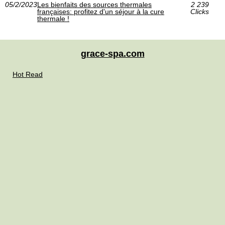
05/2/2023
Les bienfaits des sources thermales
2 239
françaises: profitez d'un séjour à la cure
Clicks
thermale !
grace-spa.com
Hot Read