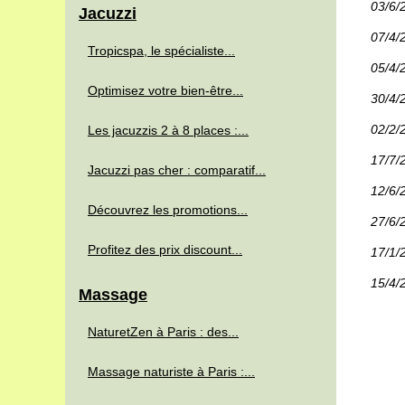
03/6/
Jacuzzi
07/4/
Tropicspa, le spécialiste...
05/4/
Optimisez votre bien-être...
30/4/
02/2/
Les jacuzzis 2 à 8 places :...
17/7/
Jacuzzi pas cher : comparatif...
12/6/
Découvrez les promotions...
27/6/
Profitez des prix discount...
17/1/
15/4/
Massage
NaturetZen à Paris : des...
Massage naturiste à Paris :...