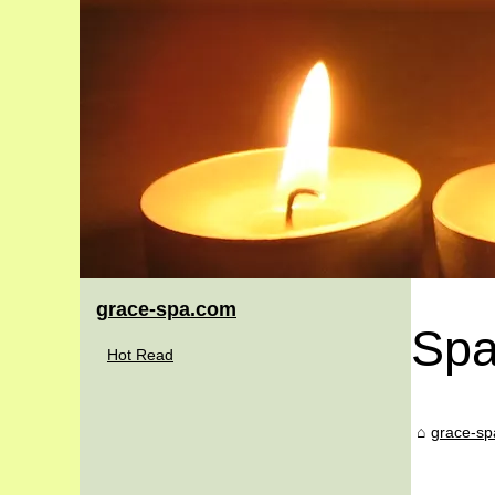
grace-spa.com
Sp
Hot Read
grace-s