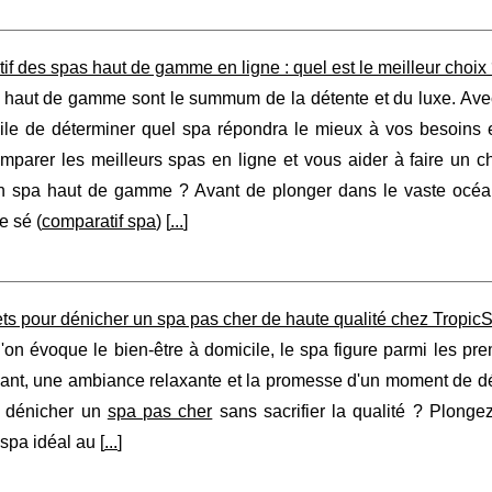
f des spas haut de gamme en ligne : quel est le meilleur choix
haut de gamme sont le summum de la détente et du luxe. Avec a
icile de déterminer quel spa répondra le mieux à vos besoins 
mparer les meilleurs spas en ligne et vous aider à faire un ch
un spa haut de gamme ? Avant de plonger dans le vaste océan 
e sé (
comparatif spa
) [
...
]
ts pour dénicher un spa pas cher de haute qualité chez TropicS
'on évoque le bien-être à domicile, le spa figure parmi les pr
ant, une ambiance relaxante et la promesse d'un moment de dét
 dénicher un
spa pas cher
sans sacrifier la qualité ? Plongez
spa idéal au [
...
]