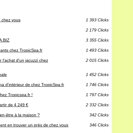
e chez vous
1 393 Clicks
2 179 Clicks
A.BIZ
3 355 Clicks
ants chez TropicSpa.fr
1 493 Clicks
 l'achat d'un jacuzzi chez
2 015 Clicks
male
1 452 Clicks
a d'intérieur de chez TropicSpa.fr
1 746 Clicks
hez Tropicspa.fr !
1 797 Clicks
artir de 4 249 €
2 332 Clicks
ien-être à la maison ?
342 Clicks
ent en trouver un près de chez vous
346 Clicks