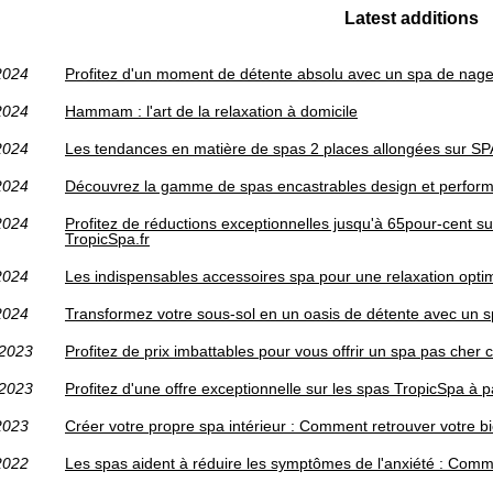
Latest additions
2024
Profitez d'un moment de détente absolu avec un spa de nag
2024
Hammam : l'art de la relaxation à domicile
2024
Les tendances en matière de spas 2 places allongées sur SP
2024
Découvrez la gamme de spas encastrables design et perform
2024
Profitez de réductions exceptionnelles jusqu'à 65pour-cent sur
TropicSpa.fr
2024
Les indispensables accessoires spa pour une relaxation opti
2024
Transformez votre sous-sol en un oasis de détente avec un sp
/2023
Profitez de prix imbattables pour vous offrir un spa pas cher c
/2023
Profitez d'une offre exceptionnelle sur les spas TropicSpa à p
2023
Créer votre propre spa intérieur : Comment retrouver votre b
2022
Les spas aident à réduire les symptômes de l'anxiété : Comm