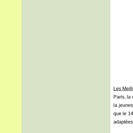
Les Meil
Paris, la
la jeune
que le 14
adaptées 