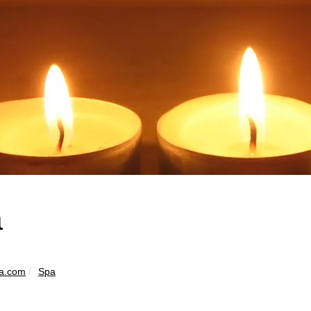
a
pa.com
Spa