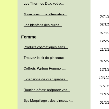
Les Thermes Dax: votre...
Mini-cures: une alternative...
07/4/
06/3/
Les bienfaits des cures...
01/3/
Femme
19/2/
Produits cosmétiques sans...
11/2/
Trouvez le kit de pinceaux...
01/2/
Coffrets Parfum Femme :...
18/1/
12/12
Extensions de cils : quelles...
11/10
Routine détox: préparez vos...
11/1/
Bys Maquillage : des pinceaux...
01/9/