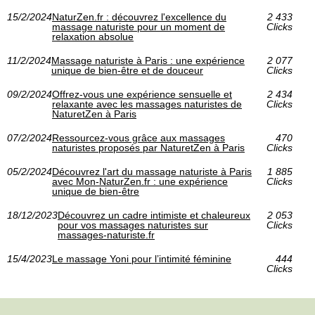
15/2/2024
NaturZen.fr : découvrez l'excellence du
2 433
massage naturiste pour un moment de
Clicks
relaxation absolue
11/2/2024
Massage naturiste à Paris : une expérience
2 077
unique de bien-être et de douceur
Clicks
09/2/2024
Offrez-vous une expérience sensuelle et
2 434
relaxante avec les massages naturistes de
Clicks
NaturetZen à Paris
07/2/2024
Ressourcez-vous grâce aux massages
470
naturistes proposés par NaturetZen à Paris
Clicks
05/2/2024
Découvrez l'art du massage naturiste à Paris
1 885
avec Mon-NaturZen.fr : une expérience
Clicks
unique de bien-être
18/12/2023
Découvrez un cadre intimiste et chaleureux
2 053
pour vos massages naturistes sur
Clicks
massages-naturiste.fr
15/4/2023
Le massage Yoni pour l’intimité féminine
444
Clicks