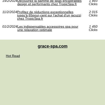
19/2/2024
Découvrez la gamme de spas encastrables
1 493
design et performants chez TropicSpa.fr
Clicks
11/2/2024
Profitez de réductions exceptionnelles
2 015
jusqu'à 65pour-cent sur l'achat d'un jacuzzi
Clicks
chez TropicSpa.fr
01/2/2024
Les indispensables accessoires spa pour
1 450
une relaxation optimale
Clicks
grace-spa.com
Hot Read