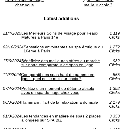
chez vous
meilleur choix ?
Latest additions
21/4/2025
Les Meilleurs Soins de Visage pour Peaux
1 119
Matures à Paris 14e
Clicks
02/10/2024
Sensations envoûtantes au spa érotique du
1 272
16ème à Paris
Clicks
17/6/2024
Bénéficiez des meilleures offres du marché
982
sur notre comparateur de spas en ligne
Clicks
11/6/2024
Comparatif des spas haut de gamme en
555
ligne : quel est le meilleur choix ?
Clicks
07/4/2024
Profitez d'un moment de détente absolu
1 392
avec un spa de nage chez vous
Clicks
06/3/2024
Hammam : l'art de la relaxation à domicile
2 179
Clicks
01/3/2024
Les tendances en matière de spas 2 places
3 353
allongées sur SPA.BIZ
Clicks