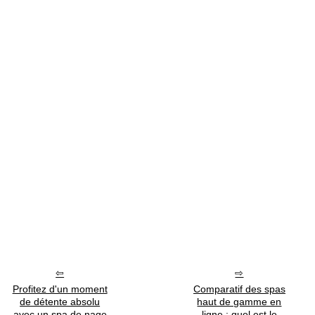
Profitez d'un moment
Comparatif des spas
de détente absolu
haut de gamme en
avec un spa de nage
ligne : quel est le