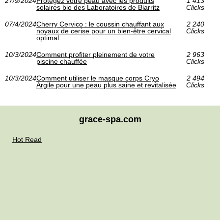
27/9/2024
Protégez votre peau avec les produits
1 413
solaires bio des Laboratoires de Biarritz
Clicks
07/4/2024
Cherry Cervico : le coussin chauffant aux
2 240
noyaux de cerise pour un bien-être cervical
Clicks
optimal
10/3/2024
Comment profiter pleinement de votre
2 963
piscine chauffée
Clicks
10/3/2024
Comment utiliser le masque corps Cryo
2 494
Argile pour une peau plus saine et revitalisée
Clicks
grace-spa.com
Hot Read