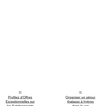
Profitez d'Offres
Organiser un séjour
Exceptionnelles sur
thalasso à hyères
les Autobronzants
dans le var