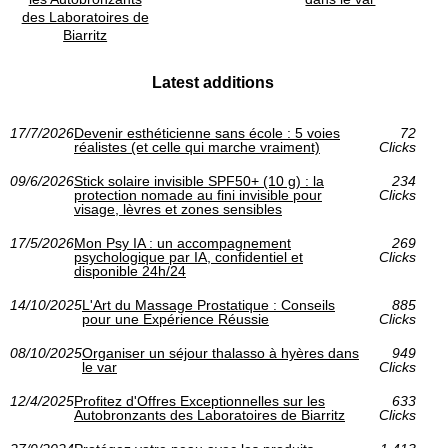
des Laboratoires de
Biarritz
Latest additions
17/7/2026
Devenir esthéticienne sans école : 5 voies
72
réalistes (et celle qui marche vraiment)
Clicks
09/6/2026
Stick solaire invisible SPF50+ (10 g) : la
234
protection nomade au fini invisible pour
Clicks
visage, lèvres et zones sensibles
17/5/2026
Mon Psy IA : un accompagnement
269
psychologique par IA, confidentiel et
Clicks
disponible 24h/24
14/10/2025
L'Art du Massage Prostatique : Conseils
885
pour une Expérience Réussie
Clicks
08/10/2025
Organiser un séjour thalasso à hyères dans
949
le var
Clicks
12/4/2025
Profitez d'Offres Exceptionnelles sur les
633
Autobronzants des Laboratoires de Biarritz
Clicks