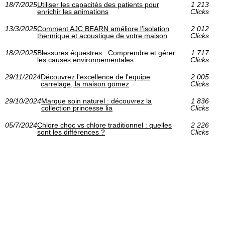
18/7/2025
Utiliser les capacités des patients pour
1 213
enrichir les animations
Clicks
13/3/2025
Comment AJC BEARN améliore l'isolation
2 012
thermique et acoustique de votre maison
Clicks
18/2/2025
Blessures équestres : Comprendre et gérer
1 717
les causes environnementales
Clicks
29/11/2024
Découvrez l'excellence de l'equipe
2 005
carrelage, la maison gomez
Clicks
29/10/2024
Marque soin naturel : découvrez la
1 836
collection princesse lia
Clicks
05/7/2024
Chlore choc vs chlore traditionnel : quelles
2 226
sont les différences ?
Clicks