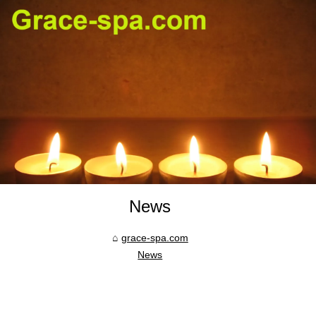
News
grace-spa.com
News