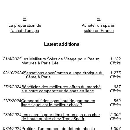
La préparation de
Acheter un spa en
l'achat d'un spa
solde en France
Latest additions
21/4/2025
Les Meilleurs Soins de Visage pour Peaux
1 122
Matures à Paris 14e
Clicks
02/10/2024
Sensations envoûtantes au spa érotique du
1 275
16ème à Paris
Clicks
17/6/2024
Bénéficiez des meilleures offres du marché
987
sur notre comparateur de spas en ligne
Clicks
11/6/2024
Comparatif des spas haut de gamme en
559
ligne : quel est le meilleur choix ?
Clicks
13/4/2024
Les secrets pour dénicher un spa pas cher
2 002
de haute qualité chez TropicSpa.fr
Clicks
07/4/2024
Profitez d'un moment de détente absolu
1 397