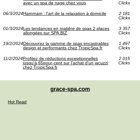
avec un spa de nage chez vous
Clicks
06/3/2024
Hammam : l'art de la relaxation à domicile
2 181
Clicks
01/3/2024
Les tendances en matière de spas 2 places
3 357
allongées sur SPA.BIZ
Clicks
19/2/2024
Découvrez la gamme de spas encastrables
1 497
design et performants chez TropicSpa.fr
Clicks
11/2/2024
Profitez de réductions exceptionnelles
2 015
jusqu'à 65pour-cent sur l'achat d'un jacuzzi
Clicks
chez TropicSpa.fr
grace-spa.com
Hot Read